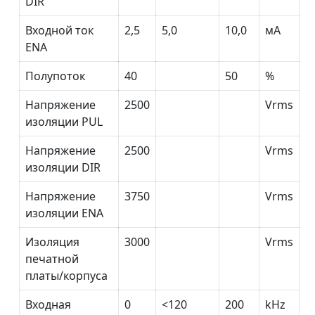
DIR
Входной ток
2,5
5,0
10,0
мА
ENA
Полупоток
40
50
%
Напряжение
2500
Vrms
изоляции PUL
Напряжение
2500
Vrms
изоляции DIR
Напряжение
3750
Vrms
изоляции ENA
Изоляция
3000
Vrms
печатной
платы/корпуса
Входная
0
<120
200
kHz