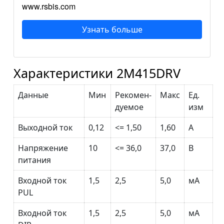
www.rsbis.com
Узнать больше
Характеристики 2M415DRV
Данные
Мин
Рекомен-
Макс
Ед.
дуемое
изм
Выходной ток
0,12
<= 1,50
1,60
А
Напряжение
10
<= 36,0
37,0
В
питания
Входной ток
1,5
2,5
5,0
мА
PUL
Входной ток
1,5
2,5
5,0
мА